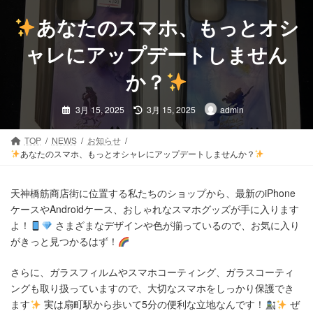
コ
ナ
ン
ビ
あなたのスマホ、もっとオシ
テ
ゲ
ン
ー
ャレにアップデートしません
ツ
シ
か？
へ
ョ
ス
ン
最
キ
に
3月 15, 2025
3月 15, 2025
admin
終
更
ッ
移
新
プ
動
日
TOP
NEWS
お知らせ
時
あなたのスマホ、もっとオシャレにアップデートしませんか？
:
天神橋筋商店街に位置する私たちのショップから、最新のiPhone
ケースやAndroidケース、おしゃれなスマホグッズが手に入ります
よ！
さまざまなデザインや色が揃っているので、お気に入り
がきっと見つかるはず！
さらに、ガラスフィルムやスマホコーティング、ガラスコーティ
ングも取り扱っていますので、大切なスマホをしっかり保護でき
ます
実は扇町駅から歩いて5分の便利な立地なんです！
ぜ