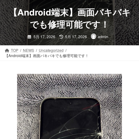
コ
ナ
ン
ビ
【Android端末】画面バキバキ
テ
ゲ
ン
ー
でも修理可能です！
ツ
シ
最
へ
ョ
5月 17, 2026
5月 17, 2026
admin
終
ス
ン
更
新
キ
に
日
TOP
NEWS
Uncategorized
時
ッ
移
【Android端末】画面バキバキでも修理可能です！
:
プ
動