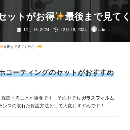
セットがお得
最後まで見て
お知らせ
サ
TOP
最
12月 16, 2024
12月 16, 2024
admin
終
更
新
日
最後まで見てください
時
:
ホコーティングのセットがおすすめ
と保護することが重要です。その中でも
ガラスフィルム
ランスの取れた保護方法として大変おすすめです！