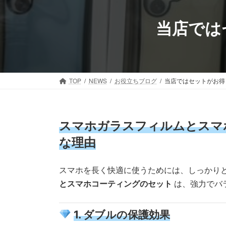
コ
ナ
ン
ビ
当店では
テ
ゲ
ン
ー
ツ
シ
へ
ョ
ス
ン
TOP
NEWS
お役立ちブログ
当店ではセットがお得
キ
に
ッ
移
プ
動
スマホガラスフィルムとスマ
な理由
スマホを長く快適に使うためには、しっかり
とスマホコーティングのセット
は、強力でバ
1. ダブルの保護効果