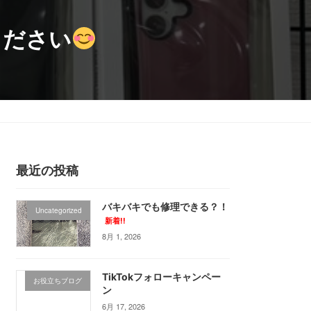
ください
ービス紹介
アクセス
お問い合わせ
お問い合わせ
最近の投稿
バキバキでも修理できる？！
Uncategorized
新着!!
8月 1, 2026
TikTokフォローキャンペー
お役立ちブログ
ン
6月 17, 2026