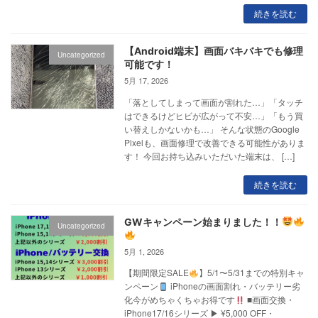
続きを読む
【Android端末】画面バキバキでも修理
Uncategorized
可能です！
5月 17, 2026
「落としてしまって画面が割れた…」「タッチ
はできるけどヒビが広がって不安…」「もう買
い替えしかないかも…」 そんな状態のGoogle
Pixelも、画面修理で改善できる可能性がありま
す！ 今回お持ち込みいただいた端末は、 […]
続きを読む
GWキャンペーン始まりました！！
Uncategorized
5月 1, 2026
【期間限定SALE
】5/1〜5/31までの特別キャ
ンペーン
iPhoneの画面割れ・バッテリー劣
化今がめちゃくちゃお得です
■画面交換・
iPhone17/16シリーズ ▶︎ ¥5,000 OFF・