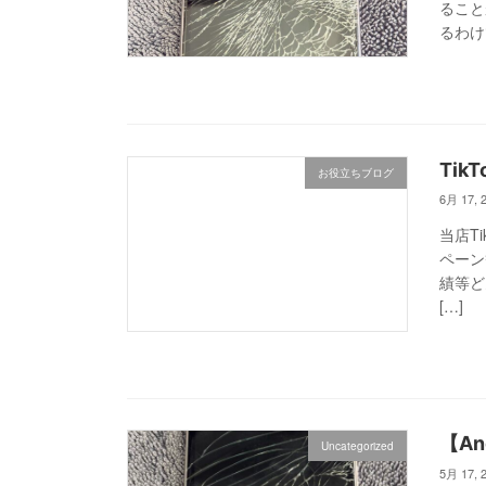
ること
るわけ
Ti
お役立ちブログ
6月 17, 
当店T
ペーン
績等どん
[…]
【A
Uncategorized
5月 17, 