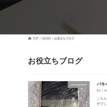
コ
ナ
ン
ビ
テ
ゲ
ン
ー
ツ
シ
へ
ョ
ス
ン
TOP
NEWS
お役立ちブログ
キ
に
ッ
移
プ
動
お役立ちブログ
バキ
Uncategorized
8月 1, 2
こちら
付でし