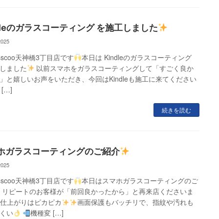
ndleのガラスコーティング を施工しました
2025
asscoo天神橋3丁目店です
本日は Kindleのガラスコーティング
しました
以前スマホをガラスコーティングして「すごく良か
」と嬉しいお声をいただき、今回はKindleも施工に来てください
[…]
続きを読む
ホガラスコーティングのご紹介
2025
asscoo天神橋3丁目店です
本日はスマホガラスコーティングのご
リピートのお客様が「前回良かったから」と再来店くださいま
仕上がりはピカピカ
画面保護もバッチリで、指紋や汚れも
くい
機種変 […]