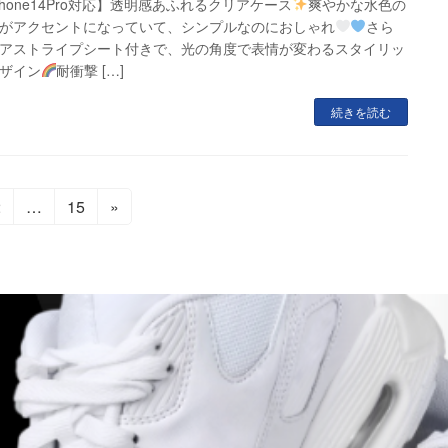
Phone14Pro対応】透明感あふれるクリアケース
爽やかな水色の
がアクセントになっていて、シンプルなのにおしゃれ
さら
アストライプシート付きで、光の角度で表情が変わるスタイリッ
ザイン
耐衝撃 […]
続きを読む
固
固
2
…
15
»
定
定
ペ
ペ
ー
ー
ジ
ジ