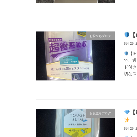
【
お役立ちブログ
8月 26, 
【i
で、透
ド付き
切なス
【
お役立ちブログ
8月 26, 