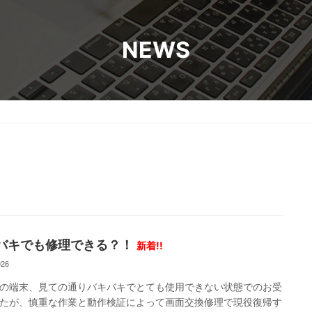
お知らせ
サ
TOP
NEWS
バキでも修理できる？！
新着!!
026
の端末、見ての通りバキバキでとても使用できない状態でのお受
たが、慎重な作業と動作検証によって画面交換修理で現役復帰す