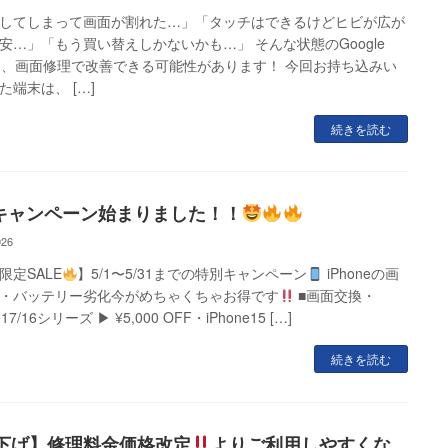
してしまって画面が割れた…」「タッチはできるけどヒビが広が
安…」「もう買い替えしかないかも…」 そんな状態のGoogle
elも、画面修理で改善できる可能性があります！ 今回お持ち込みい
た端末は、 […]
続きを読む
キャンペーン始まりました！！
026
限定SALE
】5/1〜5/31までの特別キャンペーン
iPhoneの画
・バッテリー劣化今がめちゃくちゃお得です
■画面交換・
e17/16シリーズ ▶︎ ¥5,000 OFF・iPhone15 […]
続きを読む
下げ】修理料金価格改定
よりご利用しやすくな