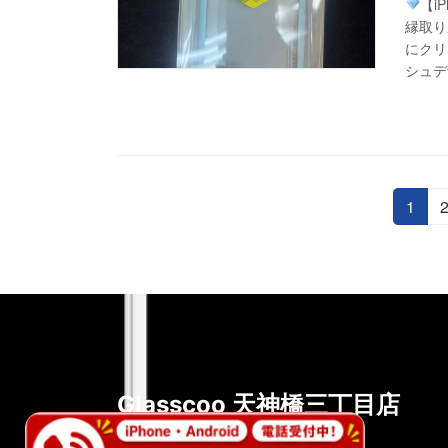
【i
縁取り
にクリ
シュデ
投
固
1
定
稿
ペ
ー
の
ジ
ペ
ー
ジ
Glasscoo 天神橋三丁目店
送
〒530-0041