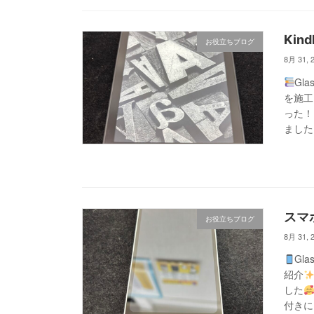
Ki
お役立ちブログ
8月 31, 
Gl
を施工
った！
ました 
スマ
お役立ちブログ
8月 31, 
Gl
紹介
した
付きに