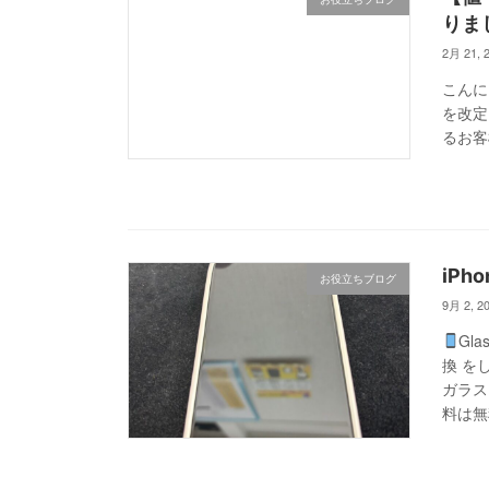
りま
2月 21, 
こんに
を改定
るお客
iP
お役立ちブログ
9月 2, 2
Gl
換 を
ガラス
料は無料