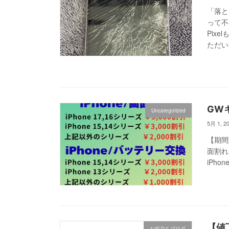
「落と
って不
Pix
ただい
GW
Uncategorized
5月 1, 2
【期間
面割れ
iPhon
【値
お役立ちブログ