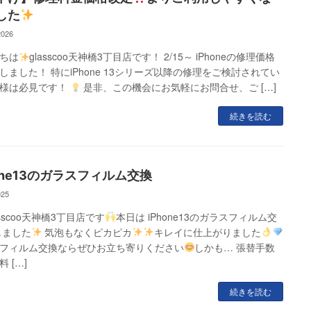
した
2026
ちは
glasscoo天神橋3丁目店です！ 2/15～ iPhoneの修理価格
しました！ 特にiPhone 13シリーズ以降の修理をご検討されてい
様は必見です！
是非、この機会にお気軽にお問合せ、ご […]
続きを読む
hone13のガラスフィルム交換
025
asscoo天神橋3丁目店です
本日は iPhone13のガラスフィルム交
しました
気泡もなくピカピカ
キレイに仕上がりました
フィルム交換ならぜひお立ち寄りください
しかも… 張替手数
 […]
続きを読む