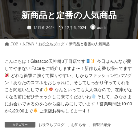
コ
ナ
ン
ビ
新商品と定番の人気商品
テ
ゲ
ン
ー
最
12月 6, 2024
12月 6, 2024
admin
ツ
シ
終
更
へ
ョ
新
日
ス
ン
時
TOP
NEWS
お役立ちブログ
新商品と定番の人気商品
:
キ
に
ッ
移
プ
動
こんにちは！Glasscoo天神橋3丁目店です
今日はみんなが愛
してやまないiFaceをご紹介しますよ〜！新作も定番も揃ってます
どれも衝撃に強くて握りやすい、しかもファッション性バツグ
ン！あなたのスマホをおしゃれに、そしてしっかり守ってくれる
こと間違いなしです
なんといっても大人気なので、在庫がな
くなる前にぜひチェックしに来てくださいね
そして、みなさま
にお会いできるのを心から楽しみにしています！営業時間は10:00
から20:00まで
ご来店お待ちしてまーす！
お役立ちブログ
、
お知らせ
、
新製品紹介
カテゴリー