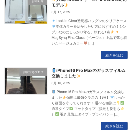
お知らせ
モデル
6月 17, 2025
Look in Clear透明感バツグンのクリアケース
本体カラーを活かしたい方におすすめ！シン
プルなのにしっかり守る、頼れる1点
MagSynq First Class（ベージュ）上品で落ち着
いたベージュカラー
[…]
続きを読む
iPhone16 Pro Maxのガラスフィルム
お役立ちブログ
交換しました
6月 16, 2025
iPhone16 Pro Maxのガラスフィルム交換し
ました
強度は最強クラスの【9H】
しっか
り画面を守ってくれます！ 選べる種類は
通常タイプ
マットタイプ（指紋も反射も
）
覗き見防止タイプ（プライバシー […]
続きを読む