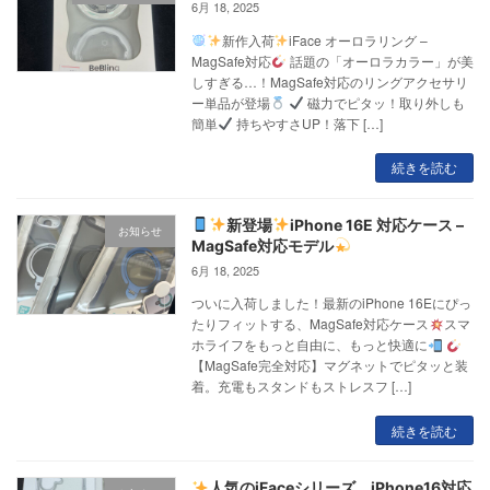
6月 18, 2025
新作入荷
iFace オーロラリング –
MagSafe対応
話題の「オーロラカラー」が美
しすぎる…！MagSafe対応のリングアクセサリ
ー単品が登場
磁力でピタッ！取り外しも
簡単
持ちやすさUP！落下 […]
続きを読む
新登場
iPhone 16E 対応ケース –
お知らせ
MagSafe対応モデル
6月 18, 2025
ついに入荷しました！最新のiPhone 16Eにぴっ
たりフィットする、MagSafe対応ケース
スマ
ホライフをもっと自由に、もっと快適に
【MagSafe完全対応】マグネットでピタッと装
着。充電もスタンドもストレスフ […]
続きを読む
人気のiFaceシリーズ、iPhone16対応