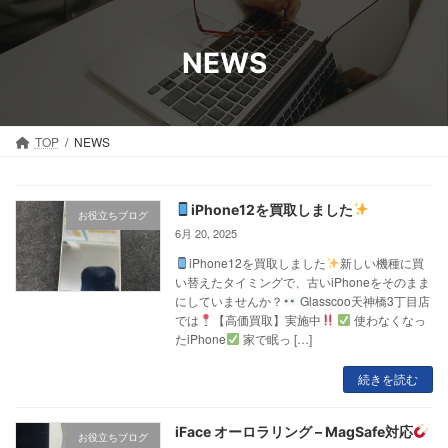
コ
ナ
ン
ビ
テ
ゲ
NEWS
ン
ー
ツ
シ
へ
ョ
ス
ン
TOP
NEWS
キ
に
ッ
移
プ
動
iPhone12を買取しました
お役立ちブログ
6月 20, 2025
iPhone12を買取しました
新しい機種に買
い替えたタイミングで、古いiPhoneをそのまま
にしていませんか？
Glasscoo天神橋3丁目店
では
【高価買取】実施中
使わなくなっ
たiPhone
家で眠っ […]
続きを読む
iFace オーロラリング – MagSafe対応
お役立ちブログ