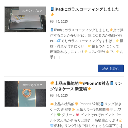
iPadにガラスコーティングしました
お役立ちブログ
6月 15, 2025
iPadにガラスコーティングしました
指で操
作することが多いiPad、気になるのが指紋や汚
れ…
でもガラスコーティングをすれば、
指
紋・汚れが付きにくい！
傷もつきにくくて、
画面割れもしにくい！
コスパ最強
で、
お
手 […]
続きを読む
上品＆機能的
iPhone16対応
リン
お役立ちブログ
グ付きケース 新登場
6月 14, 2025
上品＆機能的
iPhone16対応
リング付き
ケース 新登場
人気カラー3色展開
ホワ
イト
グリーン
ピンクそれぞれピンクゴー
ルドのふちがきらりと輝き、高級感たっぷり
便利なリング付きで持ちやすさも◎落下 […]