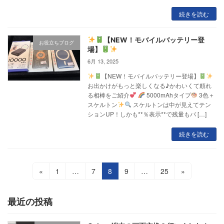
続きを読む
【NEW！モバイルバッテリー登
お役立ちブログ
場】
6月 13, 2025
【NEW！モバイルバッテリー登場】
お出かけがもっと楽しくなる♪かわいくて頼れ
る相棒をご紹介
5000mAhタイプ
3色＋
スケルトン
スケルトンは中が見えてテン
ションUP！しかも**％表示**で残量もバ […]
続きを読む
投
固
固
固
固
固
«
1
…
7
8
9
…
25
»
定
定
定
定
定
稿
ペ
ペ
ペ
ペ
ペ
最近の投稿
の
ー
ー
ー
ー
ー
ジ
ジ
ジ
ジ
ジ
ペ