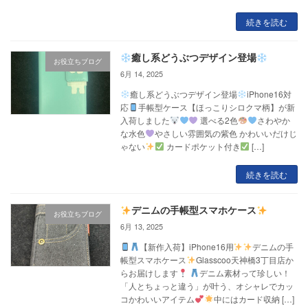
続きを読む
癒し系どうぶつデザイン登場
お役立ちブログ
6月 14, 2025
癒し系どうぶつデザイン登場
iPhone16対
応
手帳型ケース【ほっこりシロクマ柄】が新
入荷しました
選べる2色
さわやか
な水色
やさしい雰囲気の紫色 かわいいだけじ
ゃない
カードポケット付き
[…]
続きを読む
デニムの手帳型スマホケース
お役立ちブログ
6月 13, 2025
【新作入荷】iPhone16用
デニムの手
帳型スマホケース
Glasscoo天神橋3丁目店か
らお届けします
デニム素材って珍しい！
「人とちょっと違う」が叶う、オシャレでカッ
コかわいいアイテム
中にはカード収納 […]