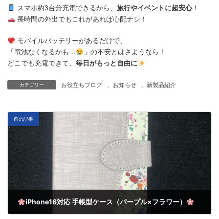
スマホ約3台分充電できるから、
旅行やイベントに超安心
！
長時間の外出でもこれがあれば心配ナシ！
モバイルバッテリーがあるだけで、
「電池なくなるかも…
」の不安とはさようなら！
どこでも充電できて、
毎日がもっと自由に
お役立ちブログ
、
お知らせ
、
新製品紹介
カテゴリー
前の記事
iPhone16対応 手帳型ケース（パープル×フラワー）
6月 11, 2025