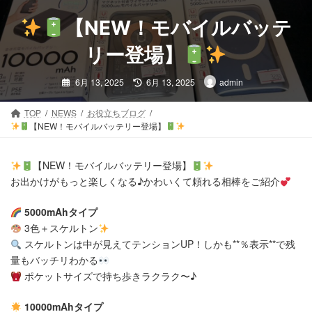
コ
ナ
ン
ビ
【NEW！モバイルバッテ
テ
ゲ
ン
ー
リー登場】
ツ
シ
最
へ
ョ
6月 13, 2025
6月 13, 2025
admin
終
ス
ン
更
新
キ
に
日
TOP
NEWS
お役立ちブログ
時
ッ
移
【NEW！モバイルバッテリー登場】
:
プ
動
【NEW！モバイルバッテリー登場】
お出かけがもっと楽しくなる♪かわいくて頼れる相棒をご紹介
5000mAhタイプ
3色＋スケルトン
スケルトンは中が見えてテンションUP！しかも**％表示**で残
量もバッチリわかる
ポケットサイズで持ち歩きラクラク〜♪
10000mAhタイプ