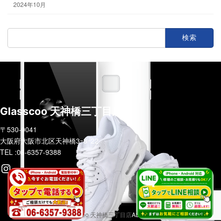
2024年10月
検
索:
Glasscoo 天神橋三丁目店
〒530-0041
大阪府大阪市北区天神橋3ｰ8ｰ22
TEL :06-6357-9388
Instagram
COPYRIGHT (C)
Glasscoo 天神橋三丁目店
ALL RIGHTS RESERVED.