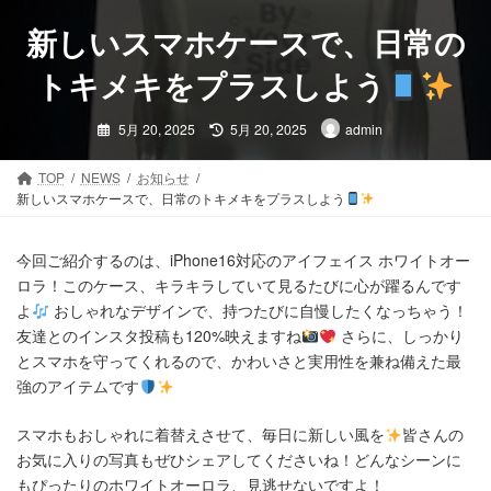
コ
ナ
ン
ビ
新しいスマホケースで、日常の
テ
ゲ
ン
ー
トキメキをプラスしよう
ツ
シ
最
へ
ョ
5月 20, 2025
5月 20, 2025
admin
終
ス
ン
更
新
キ
に
日
TOP
NEWS
お知らせ
時
ッ
移
新しいスマホケースで、日常のトキメキをプラスしよう
:
プ
動
今回ご紹介するのは、iPhone16対応のアイフェイス ホワイトオー
ロラ！このケース、キラキラしていて見るたびに心が躍るんです
よ
おしゃれなデザインで、持つたびに自慢したくなっちゃう！
友達とのインスタ投稿も120%映えますね
さらに、しっかり
とスマホを守ってくれるので、かわいさと実用性を兼ね備えた最
強のアイテムです
スマホもおしゃれに着替えさせて、毎日に新しい風を
皆さんの
お気に入りの写真もぜひシェアしてくださいね！どんなシーンに
もぴったりのホワイトオーロラ、見逃せないですよ！