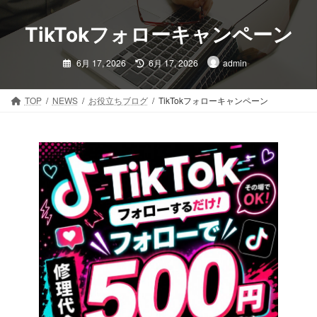
コ
ナ
ン
ビ
TikTokフォローキャンペーン
テ
ゲ
ン
ー
最
6月 17, 2026
6月 17, 2026
admin
ツ
シ
終
更
へ
ョ
新
日
ス
ン
時
TOP
NEWS
お役立ちブログ
TikTokフォローキャンペーン
:
キ
に
ッ
移
プ
動