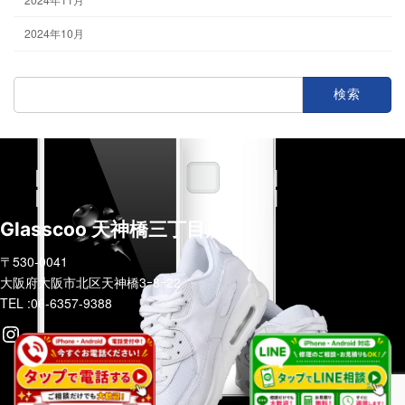
2024年10月
検
索:
Glasscoo 天神橋三丁目店
〒530-0041
大阪府大阪市北区天神橋3ｰ8ｰ22
TEL :06-6357-9388
Instagram